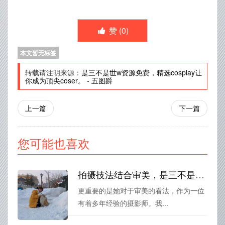
赞 (
0
)
本文暂无标签
转载请注明来源：
是三不是世w资源免费，精选cosplay让
你成为顶尖coser。
-
五图爵
上一篇
下一篇
您可能也喜欢
拍摄技法结合审美，是三不是世图片之摄影大师
更重要的是她对于审美的看法，作为一位
有着多年经验的摄影师。我...