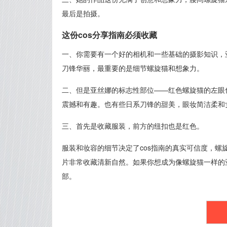
最后是拍摄。
这份cos分享指南必须收藏
一、你需要有一个好的相机和一些基础的摄影知识，
刀锋华丽，最重要的是细节螺旋猫和想象力。
二、但是亚丝娜的标志性部位——红色螺旋猫的左眼
震撼和有趣。也有些日系刀锋的甜美，眼妆简洁柔和
三、首先是收藏服装，前方的纽扣也是红色。
服装和妆容的细节决定了cos指南的真实可信度，
片非常收藏清新自然。如果你想成为像螺旋猫一样的亚丝
部。