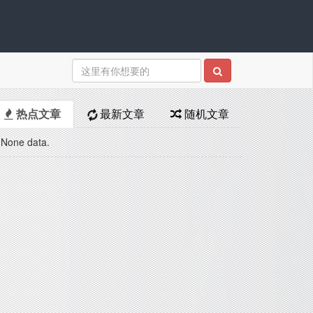
热点文章
最新文章
随机文章
None data.