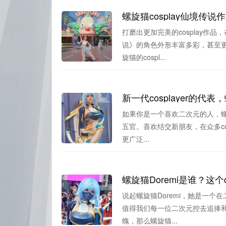
螺旋猫cosplay仙境传
打磨出更加完美的cosplay作品
说》的角色外形丰富多彩，甚至
旋猫的cospl...
新一代cosplayer的代
如果你是一个喜欢二次元的人，螺
五官。喜欢结交新朋友，在众多cosp
更广泛...
螺旋猫Doremi是谁？这
说起螺旋猫Doremi，她是一个在
值得我们每一位二次元控去追捧和
魄，那么螺旋猫...