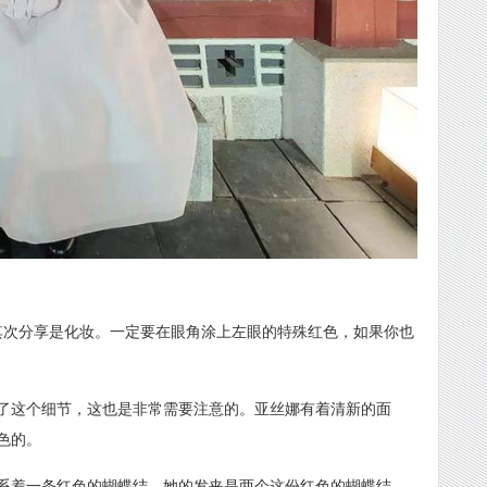
，其次分享是化妆。一定要在眼角涂上左眼的特殊红色，如果你也
了这个细节，这也是非常需要注意的。亚丝娜有着清新的面
色的。
系着一条红色的蝴蝶结。她的发夹是两个这份红色的蝴蝶结，