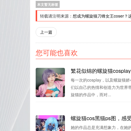
本文暂无标签
转载请注明来源：
想成为螺旋猫刀锋女王coser？
上一篇
您可能也喜欢
繁花似锦的螺旋猫cospl
每一次的cosplay，以及螺旋猫
们以自己的热情和创造力为世界
旋猫的作品中，而对...
螺旋猫cos黑猫ps图，
她的作品总是充满想象力，在她的黑猫