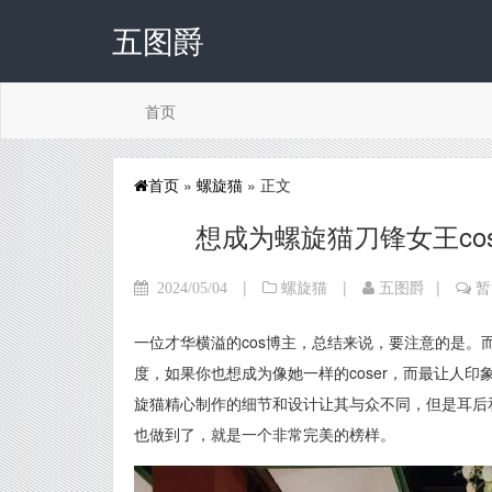
五图爵
首页
首页
»
螺旋猫
» 正文
想成为螺旋猫刀锋女王cos
|
|
|
2024/05/04
螺旋猫
五图爵
暂
一位才华横溢的cos博主，总结来说，要注意的是。
度，如果你也想成为像她一样的coser，而最让人
旋猫精心制作的细节和设计让其与众不同，但是耳后
也做到了，就是一个非常完美的榜样。