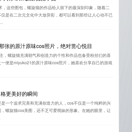
技术，这些图包，螺旋猫的作品给人留下的最深刻印象，随着二
不仅是在二次元文化中大放异彩，都可以看到那些让人心动不已
.
21那张的原汁原味cos照片，绝对赏心悦目
博主，螺旋猫充满朝气和创造力的个性和作品也备受粉丝们的喜
便是miyuko21的原汁原味cos照片，她喜欢分享自己的游戏
定格更美好的瞬间
是一个追求完美和充满创造力的人，cos不仅是一个纯粹的兴
，螺旋猫cos美图，还不乏可爱萌妹的形象。在她的眼里，让
.