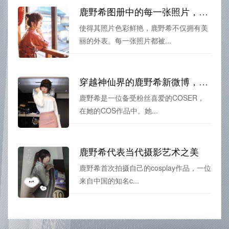
鹿野希图册中的每一张照片，都是一幅精致的艺术品
使得其照片色彩鲜艳，鹿野希不仅拥有美
丽的外表。每一张照片都被...
穿越神仙界的鹿野希新微博，送你一份超美的作品图包
鹿野希是一位备受粉丝喜爱的COSER，
在她的COS作品中。她...
鹿野希代表当代摄影艺术之美
鹿野希首次拍摄自己的cosplay作品，一位
来自中国的知名c...