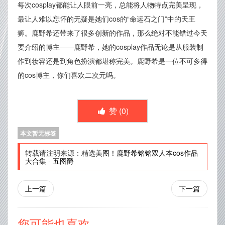
每次cosplay都能让人眼前一亮，总能将人物特点完美呈现，
最让人难以忘怀的无疑是她们cos的“命运石之门”中的天王
狮。鹿野希还带来了很多创新的作品，那么绝对不能错过今天
要介绍的博主——鹿野希，她的cosplay作品无论是从服装制
作到妆容还是到角色扮演都堪称完美。鹿野希是一位不可多得
的cos博主，你们喜欢二次元吗。
赞 (
0
)
本文暂无标签
转载请注明来源：
精选美图！鹿野希铭铭双人本cos作品
大合集
-
五图爵
上一篇
下一篇
您可能也喜欢