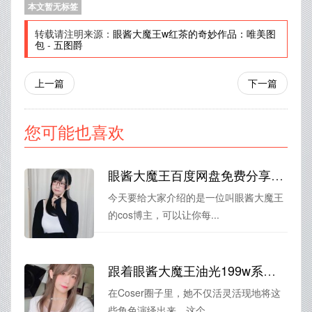
本文暂无标签
转载请注明来源：
眼酱大魔王w红茶的奇妙作品：唯美图
包
-
五图爵
上一篇
下一篇
您可能也喜欢
眼酱大魔王百度网盘免费分享美图，让你看到最美的风景。
今天要给大家介绍的是一位叫眼酱大魔王
的cos博主，可以让你每...
跟着眼酱大魔王油光199w系列曝光知道吗，留存经典cos摄影作品，尽览美图之旅
在Coser圈子里，她不仅活灵活现地将这
些角色演绎出来，这个...