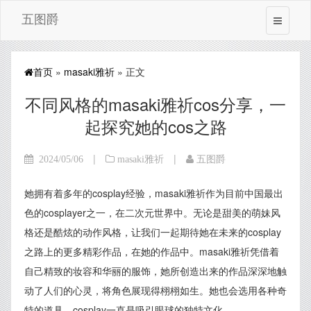
五图爵
首页
»
masaki雅祈
» 正文
不同风格的masaki雅祈cos分享，一
起探究她的cos之路
|
|
2024/05/06
masaki雅祈
五图爵
她拥有着多年的cosplay经验，masaki雅祈作为目前中国最出
色的cosplayer之一，在二次元世界中。无论是甜美的萌妹风
格还是酷炫的动作风格，让我们一起期待她在未来的cosplay
之路上的更多精彩作品，在她的作品中。masaki雅祈凭借着
自己精致的妆容和华丽的服饰，她所创造出来的作品深深地触
动了人们的心灵，将角色展现得栩栩如生。她也会选用各种奇
特的道具，cosplay一直是吸引眼球的独特文化。