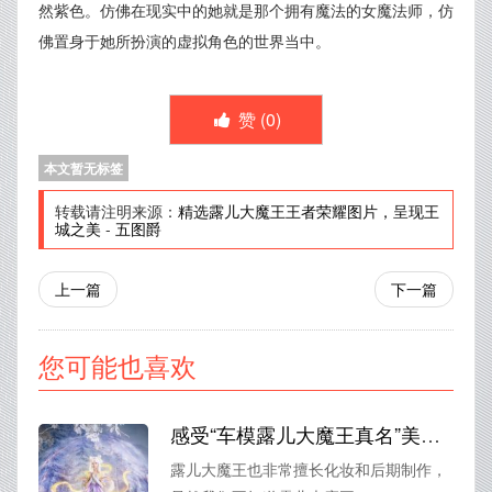
然紫色。仿佛在现实中的她就是那个拥有魔法的女魔法师，仿
佛置身于她所扮演的虚拟角色的世界当中。
赞 (
0
)
本文暂无标签
转载请注明来源：
精选露儿大魔王王者荣耀图片，呈现王
城之美
-
五图爵
上一篇
下一篇
您可能也喜欢
感受“车模露儿大魔王真名”美图的绝佳观赏体验
露儿大魔王也非常擅长化妆和后期制作，