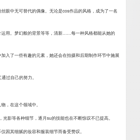
丝眼中无可替代的偶像。无论是cos作品的风格，成为了一名
片运用。梦幻般的背景等等，清新……每一种风格都能从她的
中加入了一些有趣的元素，她还会在拍摄和后期制作环节中施展
又通过自己的努力。
人物，在这个领域中。
ay，光影等各种细节，逐月su的技能也在不断惊叹不已提高。
不仅因其细腻的妆容和服装细节而备受赞叹。