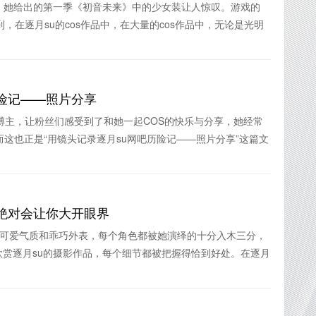
，她给出的第一季《初音未来》中的少女装让人惊叹。游戏的
找到，在逐月su的cos作品中，在大量的cos作品中，无论是光明
险记——照片分享
S博主，让粉丝们感受到了和她一起COS的快乐与分享，她经常
而这也正是“用镜头记录逐月su网吧历险记——照片分享”这篇文
，绝对会让你大开眼界
生的可爱气质和乖巧外表，每个角色都被她演绎的十分入木三分，
赏逐月su的摄影作品，每个细节都被把握得恰到好处。在逐月