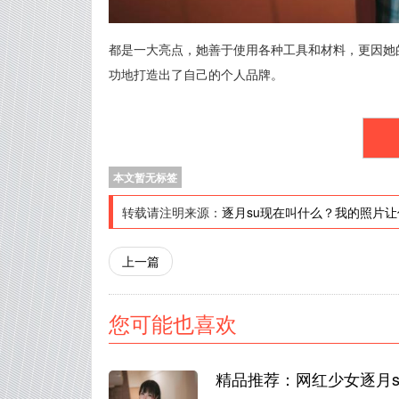
都是一大亮点，她善于使用各种工具和材料，更因她
功地打造出了自己的个人品牌。
本文暂无标签
转载请注明来源：
逐月su现在叫什么？我的照片
上一篇
您可能也喜欢
精品推荐：网红少女逐月s