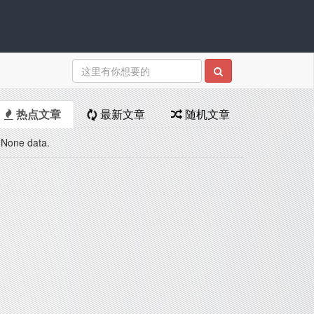
热点文章
最新文章
随机文章
None data.