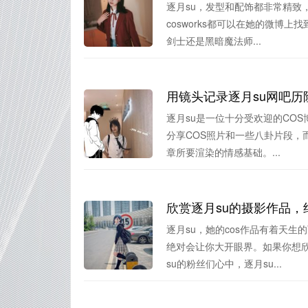
逐月su，发型和配饰都非常精致
cosworks都可以在她的微博上
剑士还是黑暗魔法师...
用镜头记录逐月su网吧历
逐月su是一位十分受欢迎的CO
分享COS照片和一些八卦片段，
章所要渲染的情感基础。...
欣赏逐月su的摄影作品
逐月su，她的cos作品有着天
绝对会让你大开眼界。如果你想欣
su的粉丝们心中，逐月su...