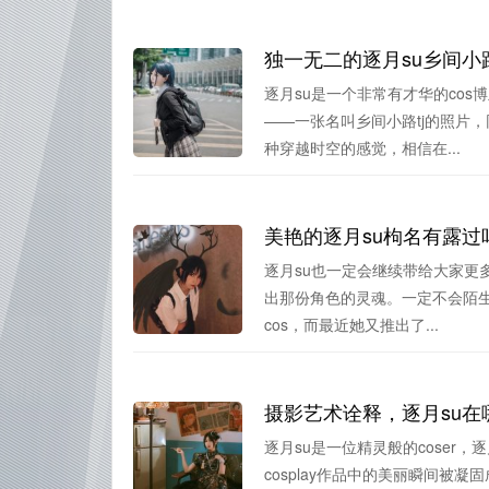
独一无二的逐月su乡间小路
逐月su是一个非常有才华的co
——一张名叫乡间小路tj的照片
种穿越时空的感觉，相信在...
美艳的逐月su枸名有露过
逐月su也一定会继续带给大家更
出那份角色的灵魂。一定不会陌生
cos，而最近她又推出了...
摄影艺术诠释，逐月su
逐月su是一位精灵般的coser，
cosplay作品中的美丽瞬间被凝