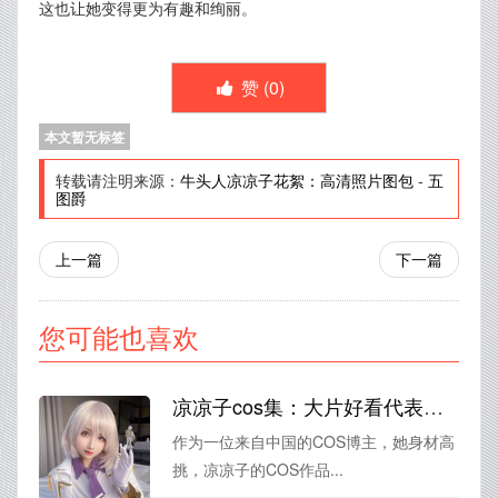
这也让她变得更为有趣和绚丽。
赞 (
0
)
本文暂无标签
转载请注明来源：
牛头人凉凉子花絮：高清照片图包
-
五
图爵
上一篇
下一篇
您可能也喜欢
凉凉子cos集：大片好看代表现世最美古装
作为一位来自中国的COS博主，她身材高
挑，凉凉子的COS作品...