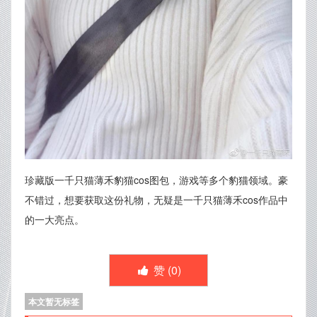
珍藏版一千只猫薄禾豹猫cos图包，游戏等多个豹猫领域。豪
不错过，想要获取这份礼物，无疑是一千只猫薄禾cos作品中
的一大亮点。
赞 (
0
)
本文暂无标签