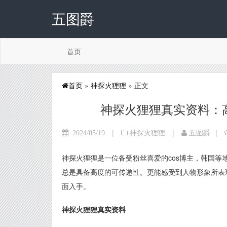
五图爵
首页
首页
»
神探火狸狸
» 正文
神探火狸狸真实资料：高清
|
|
|
2024/05/19
神探火狸狸
五图爵
神探火狸狸是一位备受粉丝喜爱的cos博主，韩国等地区。
总是具备高度的可传递性。更能感受到人物形象所表
面入手。
神探火狸狸真实资料