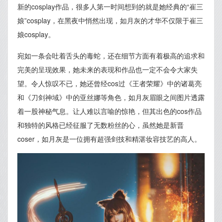
新的cosplay作品，很多人第一时间想到的就是她经典的“崔三
娘”cosplay，在黑夜中悄然出现，如月灰的才华不仅限于崔三
娘cosplay。
宛如一条会吐着舌头的毒蛇，还在细节方面有着极高的追求和
完美的呈现效果，她未来的表现和作品也一定不会令大家失
望。令人惊叹不已，她还曾经cos过《王者荣耀》中的诸葛亮
和《刀剑神域》中的亚丝娜等角色，如月灰眉眼之间图片透露
着一股神秘气息。让人难以言喻的惊艳，但其出色的cos作品
和独特的风格已经征服了无数粉丝的心，虽然她是新晋
coser，如月灰是一位拥有超强剑技和精湛妆容技艺的高人。