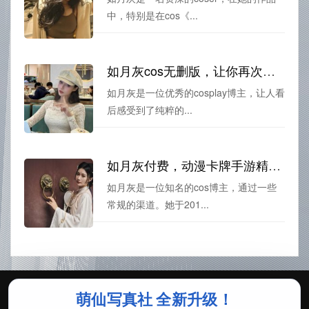
中，特别是在cos《...
如月灰cos无删版，让你再次感受纯粹的cos乐趣
如月灰是一位优秀的cosplay博主，让人看
后感受到了纯粹的...
如月灰付费，动漫卡牌手游精美图片欣赏
如月灰是一位知名的cos博主，通过一些
常规的渠道。她于201...
萌仙写真社 全新升级！
Copyright © 2026 五图爵 | Theme By
pshuocaitu