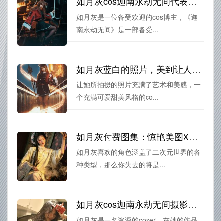
如月灰cos迦南永劫无间代表作品来袭
如月灰是一位备受欢迎的cos博主，《迦
南永劫无间》是一部备受...
如月灰蓝白的照片，美到让人心醉。
让她所拍摄的照片充满了艺术和美感，一
个充满可爱甜美风格的co...
如月灰付费图集：惊艳美图X套, 竟让你一见倾心
如月灰喜欢的角色涵盖了二次元世界的各
种类型，那么你失去的将是...
如月灰cos迦南永劫无间摄影艺术，体现出角色的灵魂
如月灰是一名资深的coser，在她的作品