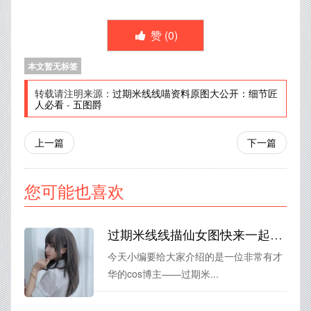
赞 (
0
)
本文暂无标签
转载请注明来源：
过期米线线喵资料原图大公开：细节匠
人必看
-
五图爵
上一篇
下一篇
您可能也喜欢
过期米线线描仙女图快来一起膜拜这张美图!
今天小编要给大家介绍的是一位非常有才
华的cos博主——过期米...