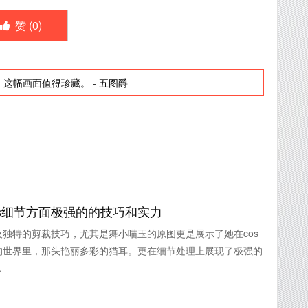
赞 (
0
)
，这幅画面值得珍藏。
-
五图爵
s细节方面极强的的技巧和实力
独特的剪裁技巧，尤其是舞小喵玉的原图更是展示了她在cos
的世界里，那头艳丽多彩的猫耳。更在细节处理上展现了极强的
.