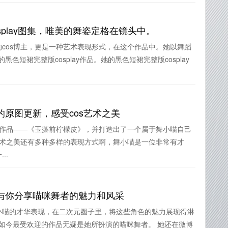
splay图集，唯美的舞姿定格在镜头中。
cos博主，更是一种艺术表现形式，在这个作品中。她以舞蹈
的黑色短裙完整版cosplay作品。她的黑色短裙完整版cosplay
原图更新，感受cos艺术之美
s作品——《玉藻前柠檬皮》，并打造出了一个属于舞小喵自己
艺术之美还有多种多样的表现方式啊，舞小喵是一位非常有才
..
与你分享喵咪舞者的魅力和风采
小喵的才华表现，在二次元圈子里，将这些角色的魅力展现得淋
r，如今最受欢迎的作品无疑是她所扮演的喵咪舞者。 她还在微博