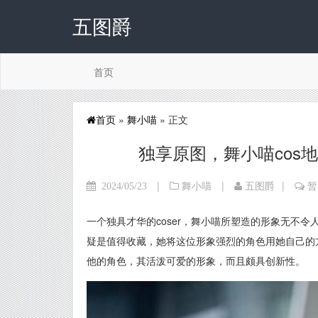
五图爵
首页
首页
»
舞小喵
» 正文
独享原图，舞小喵cos
|
|
|
2024/05/23
舞小喵
五图爵
暂
一个独具才华的coser，舞小喵所塑造的形象无不令人
疑是值得收藏，她将这位形象强烈的角色用她自己的
他的角色，其活泼可爱的形象，而且颇具创新性。