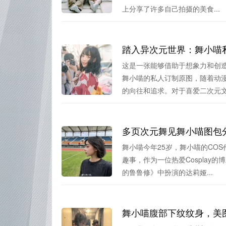
上分享了许多自己拍摄的美食...
踏入异次元世界：舞小喵
这是一张能够借助于想象力和创
舞小喵的私人订制原图，随着动漫
的向往和追求。对于喜爱二次元文.
多页次元舞见舞小喵图包
舞小喵今年25岁，舞小喵的CO
趣事，作为一位热爱Cospla
的鲁鲁修》中扮演的达莉娅...
舞小喵腹部下纹纹身，美