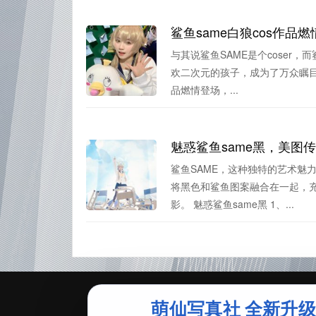
鲨鱼same白狼cos作品
与其说鲨鱼SAME是个coser
欢二次元的孩子，成为了万众瞩目的
品燃情登场，...
魅惑鲨鱼same黑，美图
鲨鱼SAME，这种独特的艺术魅
将黑色和鲨鱼图案融合在一起，充
影。 魅惑鲨鱼same黑 1、...
萌仙写真社 全新升