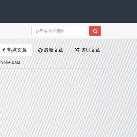
热点文章
最新文章
随机文章
None data.