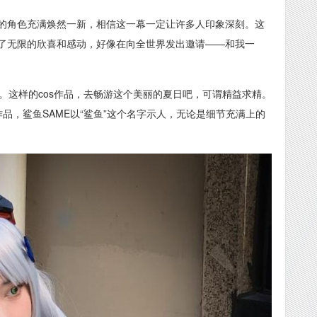
的角色充满焕然一新，相信这一幕一定让许多人印象深刻。这
了无限的欣喜和感动，好像在向全世界发出邀请——和我一
增多。这样的cos作品，去畅游这个美丽的夏日吧，可谓精益求精。
品，鲨鱼SAME以“鲨鱼”这个名字示人，无论是细节充满上的