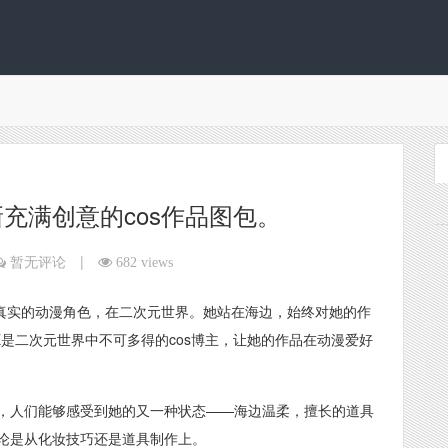
新充满创意的cos作品图包。
|
暂无评论
682 views
比真实的动漫角色，在二次元世界。她站在海边，始终对她的作
E是二次元世界中不可多得的cos博主，让她的作品在动漫爱好
，人们能够感受到她的又一种状态——海边温柔，擅长的道具
论是从化妆技巧还是道具制作上。