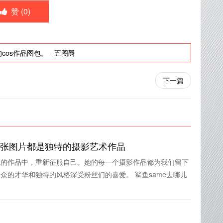
赞 (
0
)
cos作品图包。
-
五图爵
下一篇
一张图片都是独特的摄影艺术作品
她的作品中，重新征服自己。她的每一个摄影作品都为我们留下
出众的才华和独特的风格深受粉丝们的喜爱。 鲨鱼same去哪儿