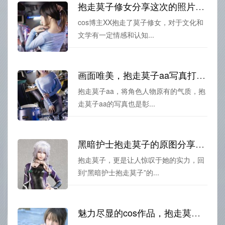
抱走莫子修女分享这次的照片超美呀~
cos博主XX抱走了莫子修女，对于文化和
文学有一定情感和认知...
画面唯美，抱走莫子aa写真打造摄影艺术的经典之作
抱走莫子aa，将角色人物原有的气质，抱
走莫子aa的写真也是彰...
黑暗护士抱走莫子的原图分享，鬼才演绎魔幻世界
抱走莫子，更是让人惊叹于她的实力，回
到“黑暗护士抱走莫子”的...
魅力尽显的cos作品，抱走莫子免费下载，高清图片一键获取