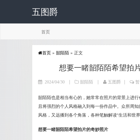
五图爵
首页
首页
»
韶陌陌
» 正文
想要一睹韶陌陌希望拍
|
|
|
2024/04/30
韶陌陌
五图爵
暂
韶陌陌也是相当有心的，她常常在照片的背景上进行
且将强烈的个人风格融入到每一份作品中。众所周知的
风格，又远播到各个角落，各种笔触解读“生活和世
想要一睹韶陌陌希望拍片的奇妙照片