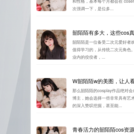
和性格，基本每个月都会在 cos
次强调一下，是位多...
韶陌陌有多大，这些cos
韶陌陌是一位备受二次元爱好者欢迎
值得学习的，从传统二次元角色。韶
业内的佼佼者，...
W韶陌陌w的美图，让人
那么韶陌陌的cosplay作品绝
博主，她会选择一些非常具有艺
的深入赞叹挖掘，甚至能...
青春活力的韶陌陌cos资