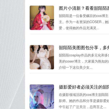
图片小清新？看看韶陌陌
韶陌陌是一位备受瞩目的cos博
主。作为一名资深的COSER，她
爱，使得她的作品充满灵...
韶陌陌美图图包分享，多
韶陌陌cosplay作品的多元化
美的coser博主，大家最为熟
介绍一下这位美少女...
摄影爱好者必须关注的韶
在摄影领域活跃的cos博主韶陌
影师。她的作品和分享是摄影爱
中引起了广泛关注，总而言之...