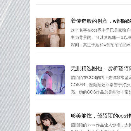
着传奇般的创意，w韶陌陌
这个名字在cos界中早已是家喻
中为背景的。可以发现她一直以
深刻，莫过于她和w韶陌陌陌陌w..
无删精选图包，赏析韶陌
韶陌陌在COS的路上走得非常坚
COSER，韶陌陌还非常善于打
亮。她的COS作品总是能够非常好.
够美够炫，韶陌陌的cos
韶陌陌的 cos 作品让人惊艳