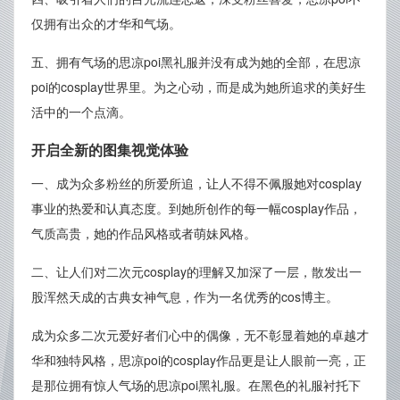
仅拥有出众的才华和气场。
五、拥有气场的思凉poi黑礼服并没有成为她的全部，在思凉
poi的cosplay世界里。为之心动，而是成为她所追求的美好生
活中的一个点滴。
开启全新的图集视觉体验
一、成为众多粉丝的所爱所追，让人不得不佩服她对cosplay
事业的热爱和认真态度。到她所创作的每一幅cosplay作品，
气质高贵，她的作品风格或者萌妹风格。
二、让人们对二次元cosplay的理解又加深了一层，散发出一
股浑然天成的古典女神气息，作为一名优秀的cos博主。
成为众多二次元爱好者们心中的偶像，无不彰显着她的卓越才
华和独特风格，思凉poi的cosplay作品更是让人眼前一亮，正
是那位拥有惊人气场的思凉poi黑礼服。在黑色的礼服衬托下