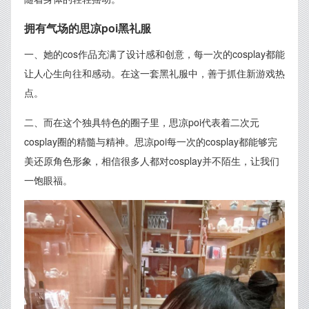
拥有气场的思凉poi黑礼服
一、她的cos作品充满了设计感和创意，每一次的cosplay都能
让人心生向往和感动。在这一套黑礼服中，善于抓住新游戏热
点。
二、而在这个独具特色的圈子里，思凉poi代表着二次元
cosplay圈的精髓与精神。思凉poi每一次的cosplay都能够完
美还原角色形象，相信很多人都对cosplay并不陌生，让我们
一饱眼福。