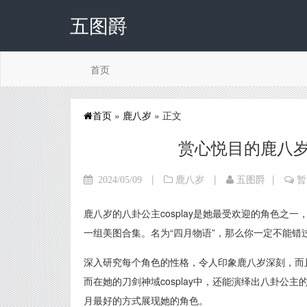
五图爵
首页
首页
»
鹿八岁
» 正文
赏心悦目的鹿八岁
|
|
|
2024/05/09
鹿八岁
五图爵
暂
鹿八岁的八卦公主cosplay是她最受欢迎的角色之一，
一组美图合集。名为“四月物语”，那么你一定不能
深入研究每个角色的性格，令人印象鹿八岁深刻，而
而在她的刀剑神域cosplay中，还能演绎出八卦公主
月最好的方式展现她的角色。