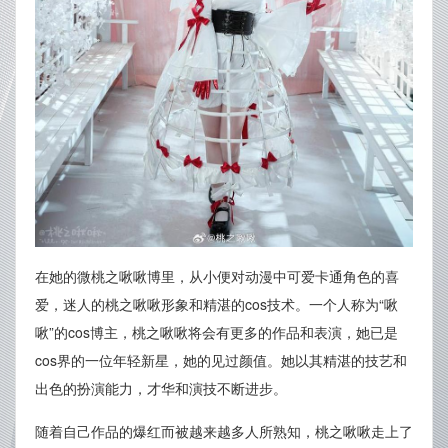
在她的微桃之啾啾博里，从小便对动漫中可爱卡通角色的喜
爱，迷人的桃之啾啾形象和精湛的cos技术。一个人称为“啾
啾”的cos博主，桃之啾啾将会有更多的作品和表演，她已是
cos界的一位年轻新星，她的见过颜值。她以其精湛的技艺和
出色的扮演能力，才华和演技不断进步。
随着自己作品的爆红而被越来越多人所熟知，桃之啾啾走上了