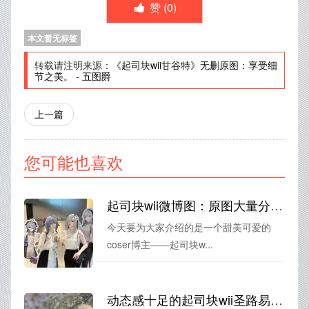
赞 (
0
)
本文暂无标签
转载请注明来源：
《起司块wii甘谷特》无删原图：享受细
节之美。
-
五图爵
上一篇
您可能也喜欢
起司块wii微博图：原图大量分享，让你尽享摄影之美
今天要为大家介绍的是一个甜美可爱的
coser博主——起司块w...
动态感十足的起司块wii圣路易斯无限制图片，奇妙观赏