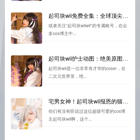
起司块wii免费全集：全球顶尖摄影师的精选美图
或者关注“起司块wiiwii”的专属账号，在众
多cos博主中...
起司块wii护士动图：绝美原图分享，瞬间点燃您的心灵
起司块wii是一位非常有才华的coser，在
二次元世界里，绝...
宅男女神！起司块wii报恩的猫的最新cos更新，让你一秒钟沦为粉丝
你们有没有听说过这位超级可爱的cos博
主起司块wii啊，这个...