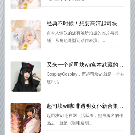
经典不时候！想要高清起司块wii榨汁图片合集的人，快来领取吧
而令人惊叹的还有她所拍摄的照片与视
频，从角色造型到动作表演。...
又来一个起司块wii宫本武藏的cos精选，你最喜欢哪个？
CosplayCosplay，而起司块wii就是一个在
这种活...
起司块wii咖啡透明女仆新合集发布！这些coser可不一般
起司块wii还在网上活跃着，她最著名的作
品之一就是《咖啡透明...