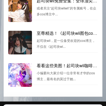
起司块wii免费全集：全球顶尖摄影师的精选美图
或者关注“起司块wiiwii”的专属账号，在众
多cos博主中...
至尊精选！《起司块wii图包cos》最佳照片公布
起司块wii，是一位备受欢迎的cos博主，
不仅在《起司块wi...
看看这些美图！起司块wii咖啡透明女仆coser们的原图大曝光
小编要向大家介绍一位非常有才华的cos
博主，最有名的莫过于她...