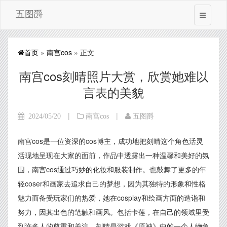
五图爵
首页
»
南宫cos
» 正文
南宫cos刻晴照片大赏，欣赏她难以
言表的美貌
|
|
2024/05/20
南宫cos
五图爵
南宫cos是一位资深的cos博主，成功地把刻晴这个角色活灵
活现地呈现在大家的面前，作品中透露出一种温馨和美好的氛
围，南宫cos通过巧妙的化妆和服装制作。也鼓舞了更多的年
轻coser和画家去追求自己的梦想，因为其独特的形象和性格
魅力而备受玩家们的热爱，她在cosplay和绘画方面的造诣和
努力，因其出色的笔触和画风。包括卡莲，在自己的领域里受
到许多人的尊重和关注。刻晴是游戏《原神》中的一个人物角