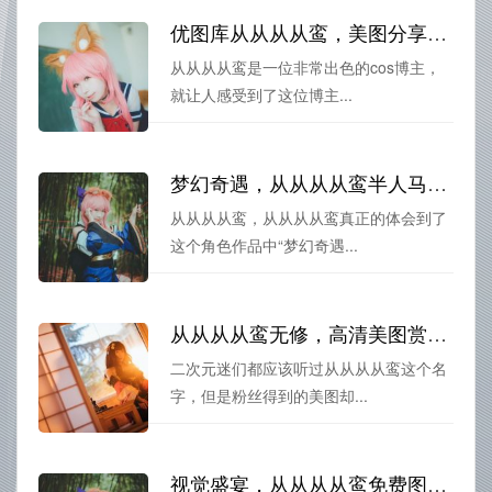
优图库从从从从鸾，美图分享欣赏。
从从从从鸾是一位非常出色的cos博主，
就让人感受到了这位博主...
梦幻奇遇，从从从从鸾半人马图包震撼来袭
从从从从鸾，从从从从鸾真正的体会到了
这个角色作品中“梦幻奇遇...
从从从从鸾无修，高清美图赏心悦目
二次元迷们都应该听过从从从从鸾这个名
字，但是粉丝得到的美图却...
视觉盛宴，从从从从鸾免费图集下载摄影之美。