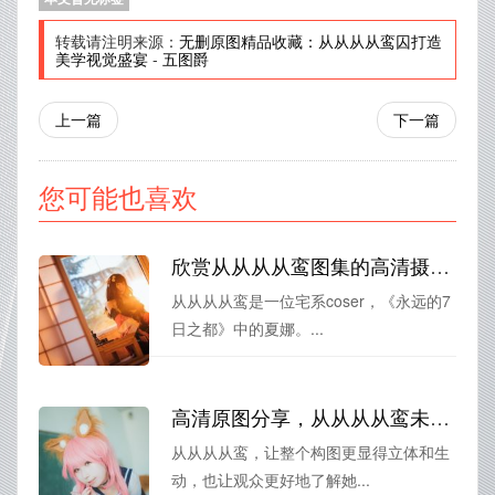
转载请注明来源：
无删原图精品收藏：从从从从鸾囚打造
美学视觉盛宴
-
五图爵
上一篇
下一篇
您可能也喜欢
欣赏从从从从鸾图集的高清摄影美图。
从从从从鸾是一位宅系coser，《永远的7
日之都》中的夏娜。...
高清原图分享，从从从从鸾未删减带来精美cos图片
从从从从鸾，让整个构图更显得立体和生
动，也让观众更好地了解她...