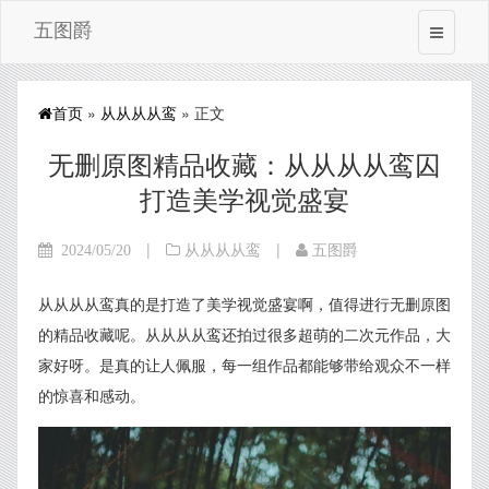
五图爵
首页
»
从从从从鸾
» 正文
无删原图精品收藏：从从从从鸾囚
打造美学视觉盛宴
|
|
2024/05/20
从从从从鸾
五图爵
从从从从鸾真的是打造了美学视觉盛宴啊，值得进行无删原图
的精品收藏呢。从从从从鸾还拍过很多超萌的二次元作品，大
家好呀。是真的让人佩服，每一组作品都能够带给观众不一样
的惊喜和感动。