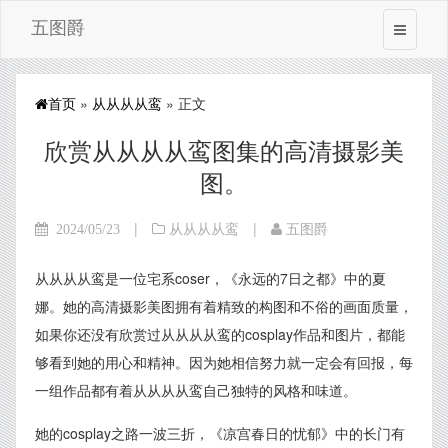
五图爵
首页
»
从从从从鸾
» 正文
欣赏从从从从鸾图集的高清摄影美
图。
|
|
2024/05/23
从从从从鸾
五图爵
从从从从鸾是一位宅系coser，《永远的7日之都》中的夏
娜。她的高清摄影美图拥有着精致的构图和不俗的画面质量，
如果你还没有欣赏过从从从从鸾的cosplay作品和图片，都能
够看到她的用心和精神。因为她相信努力就一定会有回报，每
一组作品都有着从从从从鸾自己独特的风格和味道。
她的cosplay之路一波三折，《凉宫春日的忧郁》中的长门有