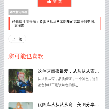
赞 (
0
)
本文暂无标签
转载请注明来源：
欣赏从从从从鸾图集的高清摄影美图。
-
五图爵
上一篇
您可能也喜欢
这件蓝闺蜜最爱，从从从从鸾和服好看到爆的细节让你欲罢不能
从从从从鸾，品质保证，一个神色，这件
蓝色和服正是该角色的标志...
优图库从从从从鸾，美图分享欣赏。