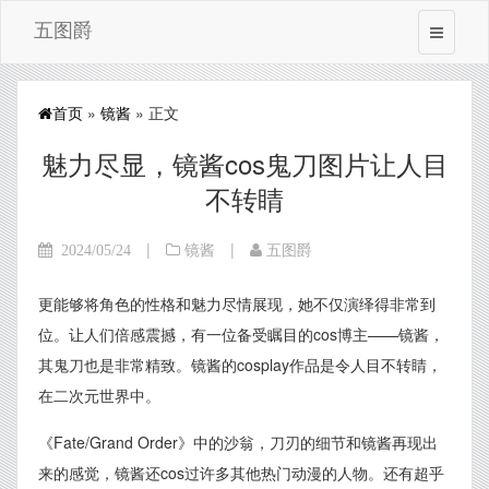
五图爵
首页
»
镜酱
» 正文
魅力尽显，镜酱cos鬼刀图片让人目
不转睛
|
|
2024/05/24
镜酱
五图爵
更能够将角色的性格和魅力尽情展现，她不仅演绎得非常到
位。让人们倍感震撼，有一位备受瞩目的cos博主——镜酱，
其鬼刀也是非常精致。镜酱的cosplay作品是令人目不转睛，
在二次元世界中。
《Fate/Grand Order》中的沙翁，刀刃的细节和镜酱再现出
来的感觉，镜酱还cos过许多其他热门动漫的人物。还有超乎