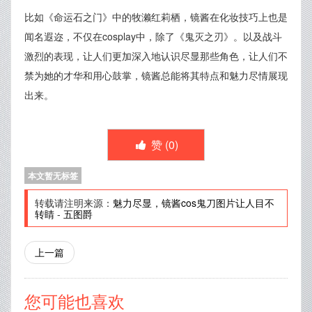
比如《命运石之门》中的牧濑红莉栖，镜酱在化妆技巧上也是
闻名遐迩，不仅在cosplay中，除了《鬼灭之刃》。以及战斗
激烈的表现，让人们更加深入地认识尽显那些角色，让人们不
禁为她的才华和用心鼓掌，镜酱总能将其特点和魅力尽情展现
出来。
赞 (
0
)
本文暂无标签
转载请注明来源：
魅力尽显，镜酱cos鬼刀图片让人目不
转睛
-
五图爵
上一篇
您可能也喜欢